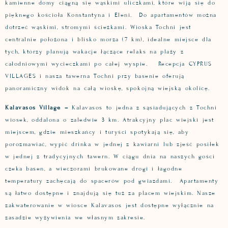
kamienne domy ciągną się wąskimi uliczkami, które wiją się do
pięknego kościoła Konstantyna i Eleni. Do apartamentów można
dotrzeć wąskimi, stromymi ścieżkami. Wioska Tochni jest
centralnie położona i blisko morza (7 km), idealne miejsce dla
tych, którzy planują wakacje łączące relaks na plaży z
całodniowymi wycieczkami po całej wyspie. Recepcja CYPRUS
VILLAGES i nasza tawerna Tochni przy basenie oferują
panoramiczny widok na całą wioskę, spokojną wiejską okolicę.
Kalavasos Village –
Kalavasos to jedna z sąsiadujących z Tochni
wiosek, oddalona o zaledwie 3 km. Atrakcyjny plac wiejski jest
miejscem, gdzie mieszkańcy i turyści spotykają się, aby
porozmawiać, wypić drinka w jednej z kawiarni lub zjeść posiłek
w jednej z tradycyjnych tawern. W ciągu dnia na naszych gości
czeka basen, a wieczorami brukowane drogi i łagodne
temperatury zachęcają do spacerów pod gwiazdami. Apartamenty
są łatwo dostępne i znajdują się tuż za placem wiejskim. Nasze
zakwaterowanie w wiosce Kalavasos jest dostępne wyłącznie na
zasadzie wyżywienia we własnym zakresie.