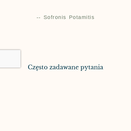
-- Sofronis Potamitis
Często zadawane pytania
Oto kilka często zadawanych pytań dotyczących Cyprus
Villages.
Jaka jest różnica między apartamentami w Tochni i
Kalavasos?