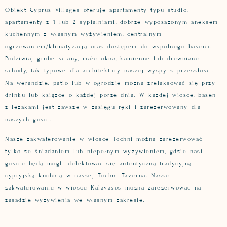
Obiekt Cyprus Villages oferuje apartamenty typu studio,
apartamenty z 1 lub 2 sypialniami, dobrze wyposażonym aneksem
kuchennym z własnym wyżywieniem, centralnym
ogrzewaniem/klimatyzacją oraz dostępem do wspólnego basenu.
Podziwiaj grube ściany, małe okna, kamienne lub drewniane
schody, tak typowe dla architektury naszej wyspy z przeszłości.
Na werandzie, patio lub w ogrodzie można zrelaksować się przy
drinku lub książce o każdej porze dnia. W każdej wiosce, basen
z leżakami jest zawsze w zasięgu ręki i zarezerwowany dla
naszych gości.
Nasze zakwaterowanie w wiosce Tochni można zarezerwować
tylko ze śniadaniem lub niepełnym wyżywieniem, gdzie nasi
goście będą mogli delektować się autentyczną tradycyjną
cypryjską kuchnią w naszej Tochni Taverna. Nasze
zakwaterowanie w wiosce Kalavasos można zarezerwować na
zasadzie wyżywienia we własnym zakresie.