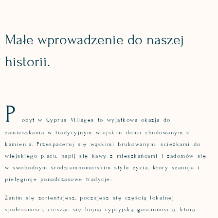
Małe wprowadzenie do naszej
historii.
P
obyt w Cyprus Villages to wyjątkowa okazja do
zamieszkania w tradycyjnym wiejskim domu zbudowanym z
kamienia. Przespaceruj się wąskimi brukowanymi ścieżkami do
wiejskiego placu, napij się kawy z mieszkańcami i zadomów się
w swobodnym śródziemnomorskim stylu życia, który szanuje i
pielęgnuje ponadczasowe tradycje.
Zanim się zorientujesz, poczujesz się częścią lokalnej
społeczności, ciesząc się hojną cypryjską gościnnością, którą