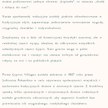
można podsumować jednym słowem: „kopiaste”, co oznacza „chodź
i dołącz do nas!”.
Nasze apartamenty wakacyjne zostały pięknie odrestaurowane w
tradycyjnym stylu, zapewniając jednocześnie nowoczesne wygody,
oryginalny charakter i indywidualność.
Znajdujemy się z dala od komercyjnej turystyki masowej, ale w
centralnej części wyspy, idealnej do odkrywania wszystkich
autentycznych części Cypru. Nasi goście mogą w pełni
zrelaksować się i cieszyć się czasem wolnym od gorączkowej
rutyny, na wsi i na pobliskich plażach.
Firma Cyprus Villages została założona w 1987 roku przez
Sofronisa Potamitisa w celu ożywienia społeczności wiejskich i
zachowania tradycyjnych domów z minionych czasów. Z troskliwą
opieką, kilka opuszczonych i zrujnowanych domów rodzinnych
zostało gruntownie odnowionych, aby zapewnić komfort bez
poświęcania ich oryginalnego, rustykalnego charakteru.