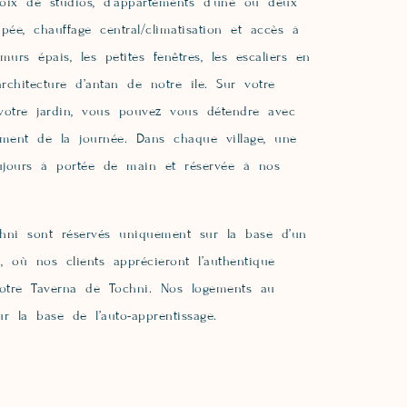
oix de studios, d’appartements d’une ou deux
ée, chauffage central/climatisation et accès à
rs épais, les petites fenêtres, les escaliers en
rchitecture d’antan de notre île. Sur votre
votre jardin, vous pouvez vous détendre avec
ent de la journée. Dans chaque village, une
oujours à portée de main et réservée à nos
hni sont réservés uniquement sur la base d’un
, où nos clients apprécieront l’authentique
 notre Taverna de Tochni. Nos logements au
r la base de l’auto-apprentissage.