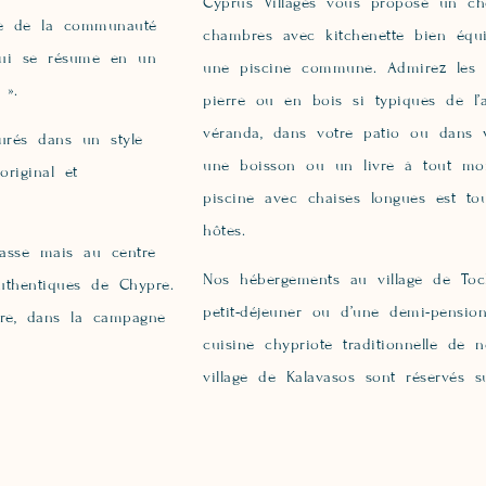
Cyprus Villages vous propose un ch
tie de la communauté
chambres avec kitchenette bien équip
 qui se résume en un
une piscine commune. Admirez les mu
 ».
pierre ou en bois si typiques de l’a
véranda, dans votre patio ou dans 
urés dans un style
une boisson ou un livre à tout mom
original et
piscine avec chaises longues est t
hôtes.
asse mais au centre
Nos hébergements au village de Toc
authentiques de Chypre.
petit-déjeuner ou d’une demi-pension
bre, dans la campagne
cuisine chypriote traditionnelle de
village de Kalavasos sont réservés su