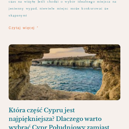
czas na wizytę Jeśli chodzi o wybór idealnego miejsca na
jesienny wypad, niewiele miejsc może konkurować ze
skąpanymi
Czytaj więcej "
Która część Cypru jest
najpiękniejsza? Dlaczego warto
wybrać Cypr Południowy zamiast