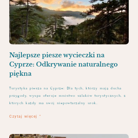
Najlepsze piesze wycieczki na
Cyprze: Odkrywanie naturalnego
piękna
Turystyka piesza na Cyprze: Dla tych, którzy mają ducha
przygody, wyspa oferuje mnóstwo szlaków turystycznych, z
których każdy ma swój niepowtarzalny urok.
Czytaj więcej "