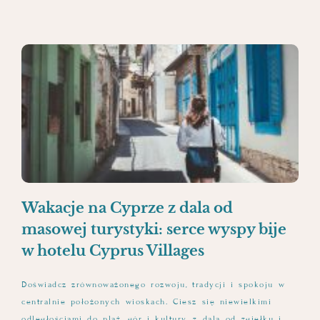
Wakacje na Cyprze z dala od
masowej turystyki: serce wyspy bije
w hotelu Cyprus Villages
Doświadcz zrównoważonego rozwoju, tradycji i spokoju w
centralnie położonych wioskach. Ciesz się niewielkimi
odległościami do plaż, gór i kultury, z dala od zgiełku i