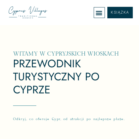
KSIĄŻKA
WITAMY W CYPRYJSKICH WIOSKACH
PRZEWODNIK
TURYSTYCZNY PO
CYPRZE
Odkryj, co oferuje Cypr, od atrakcji po najlepsze plaże.