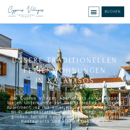
BUCHEN
UNSERE TRADITIONELLEN
FERIENWOHNUNGEN
IN KALAVASOS
Die Cyprus Villages Apartments in Kalavasos
bieten Unterkünfte zur Selbstverpflegung. Jedes
Apartment ist mit einer Küche und kostenlosem
Wi-Fi ausgestattet. Kalavasos liegt in einem
großen Tal und hat einen belebten Platz mit
Restaurants und kleinen Geschäften.